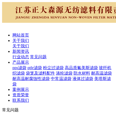
网站首页
关于我们
关于我们
新闻资讯
行业动态
常见问题
产品展示
pps滤袋
ptfe滤袋
粉尘过滤袋
高品质氟美斯滤袋
玻纤机
织滤袋
袋笼及滤料配件
涤纶滤袋
防水材料
耐高温滤袋
耐高温耐腐蚀性滤袋
中常温滤袋
液体过滤袋
美塔斯滤
袋
案例展示
资质荣誉
联系我们
常见问题