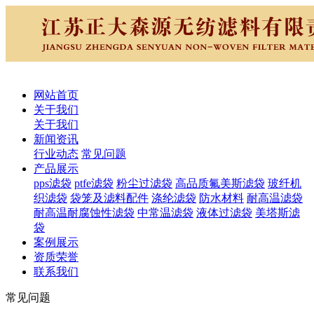
网站首页
关于我们
关于我们
新闻资讯
行业动态
常见问题
产品展示
pps滤袋
ptfe滤袋
粉尘过滤袋
高品质氟美斯滤袋
玻纤机
织滤袋
袋笼及滤料配件
涤纶滤袋
防水材料
耐高温滤袋
耐高温耐腐蚀性滤袋
中常温滤袋
液体过滤袋
美塔斯滤
袋
案例展示
资质荣誉
联系我们
常见问题